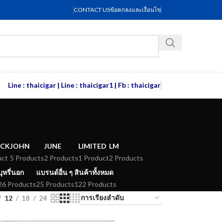
CONTACT US
ข้อตกลงและเงื่อนไข
Line : thaicigar
|
Line : thaicigar1
|
Fb : thaicigar
ACK
JOHN
JUNE
LIMITED
LM
uct
5 Products
2 Products
1 Product
2 Products
บุหรี่นอก
แบรนด์อื่น ๆ
สินค้าทั้งหมด
26 Products
25 Products
122 Products
12
18
24