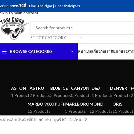
ดต่อสอบถามได้ที่ .. Line :
Skip to navigation
thaicigar
| Line :
thaicigar1
Skip to main content
SELECT CATEGORY
BROWSE CATEGORIES
หน้าแรก
เกี่ยวกับเรา
สินค้า
ข่าวสาร
ASTON
ASTRO
BLUE ICE
CANYON
D&J
DENVER
F
1 Product
2 Products
3 Products
0 Products
1 Product
5 Products
2
MARBO 9000 PUFF
MARLBORO
MOND
ORIS
15 Products
3 Products
12 Products
11 Product
หน้าหลัก
สินค้าที่มีป้ายกำกับ “บุหรี่JOHN”
หน้า 2