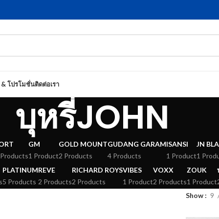
 & โปรโมชั่น
ติดต่อเรา
บุหรี่JOHN
ORT
GM
GOLD MOUNT
GUDANG GARAM
ISANSI
JN BL
 Products
1 Product
2 Products
4 Products
1 Product
1 Prod
PLATINUM
REVE
RICHARD ROYS
VIBES
VOXX
ZOUK
s
5 Products
2 Products
2 Products
1 Product
2 Products
1 Product
Show
9