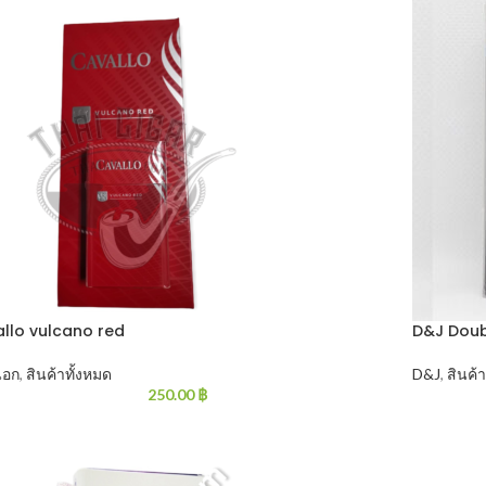
llo vulcano red
D&J Doubl
่นอก
,
สินค้าทั้งหมด
D&J
,
สินค้
250.00
฿