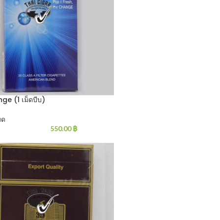
ge (1 เม็ดบีบ)
มด
550.00
฿