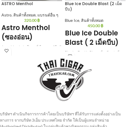
ASTRO Menthol
Blue Ice Double Blast (2 เม็ด
บีบ)
Astro
,
สินค้าทั้งหมด
,
แบรนด์อื่น ๆ
320.00
฿
Blue Ice
,
สินค้าทั้งหมด
Astro Menthol
450.00
฿
Blue Ice Double
(ซองอ่อน)
Blast ( 2 เม็ดบีบ)
Astro Menthol : เป็นบุหรี่เย็นรสชาติใกล้
Blue Ice Double Blast : เม็ดเดียวว่าเย็น
เคียงกับแอลเอ็มเขียว เย็นนุ่มๆสูบนิ่มๆ
แล้วเจอสองเม็ดเข้าไปอีก เย็นทะลุโลก
คุณภาพเหนือราคา 20 มวน/ซอง
ไปเลยกับสองเม็ดบีบ 20 มวน/ซอง
บริษัทฯ ดำเนินกิจการการค้าโดยเป็นบริษัทฯ ที่ได้รับการแต่งตั้งอย่างเป็น
ทางการ จากบริษัท 3เอ็ม ประเทศไทย จํากัด ให้เป็นผู้แทนจำหน่าย
(Authorized Distributor) ในกลุ่มสินค้าพาณิชยกรรม กลุ่มสินค้า