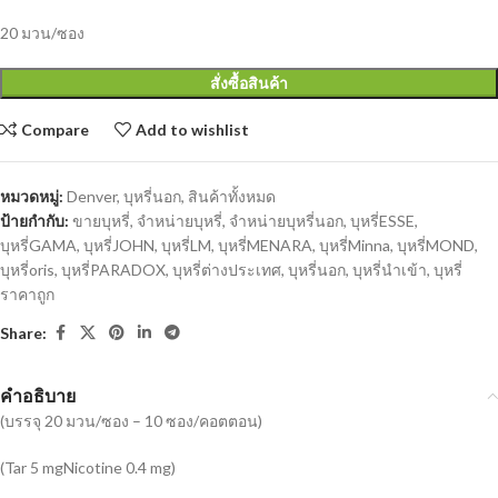
20 มวน/ซอง
สั่งซื้อสินค้า
Compare
Add to wishlist
หมวดหมู่:
Denver
,
บุหรี่นอก
,
สินค้าทั้งหมด
ป้ายกำกับ:
ขายบุหรี่
,
จำหน่ายบุหรี่
,
จำหน่ายบุหรี่นอก
,
บุหรี่ESSE
,
บุหรี่GAMA
,
บุหรี่JOHN
,
บุหรี่LM
,
บุหรี่MENARA
,
บุหรี่Minna
,
บุหรี่MOND
,
บุหรี่oris
,
บุหรี่PARADOX
,
บุหรี่ต่างประเทศ
,
บุหรี่นอก
,
บุหรี่นำเข้า
,
บุหรี่
ราคาถูก
Share:
คำอธิบาย
(บรรจุ 20 มวน/ซอง – 10 ซอง/คอตตอน)
(Tar 5 mgNicotine 0.4 mg)