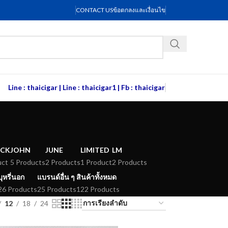
CONTACT US
ข้อตกลงและเงื่อนไข
Line : thaicigar
|
Line : thaicigar1
|
Fb : thaicigar
ACK
JOHN
JUNE
LIMITED
LM
uct
5 Products
2 Products
1 Product
2 Products
บุหรี่นอก
แบรนด์อื่น ๆ
สินค้าทั้งหมด
26 Products
25 Products
122 Products
12
18
24