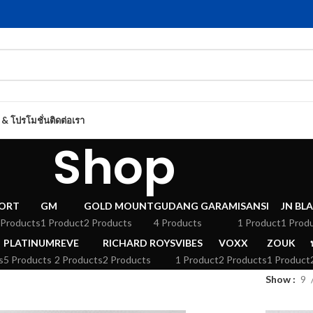
 & โปรโมชั่น
ติดต่อเรา
Shop
ORT
GM
GOLD MOUNT
GUDANG GARAM
ISANSI
JN BL
 Products
1 Product
2 Products
4 Products
1 Product
1 Prod
PLATINUM
REVE
RICHARD ROYS
VIBES
VOXX
ZOUK
s
5 Products
2 Products
2 Products
1 Product
2 Products
1 Product
Show
9