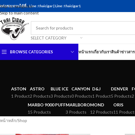
ดต่อสอบถามได้ที่ .. Line :
Skip to navigation
thaicigar
| Line :
thaicigar1
Skip to main content
SELECT CATEGORY
BROWSE CATEGORIES
หน้าแรก
เกี่ยวกับเรา
สินค้า
ข่าวสาร
ASTON
ASTRO
BLUE ICE
CANYON
D&J
DENVER
F
1 Product
2 Products
3 Products
0 Products
1 Product
5 Products
2
MARBO 9000 PUFF
MARLBORO
MOND
ORIS
15 Products
3 Products
12 Products
11 Product
หน้าหลัก
Shop