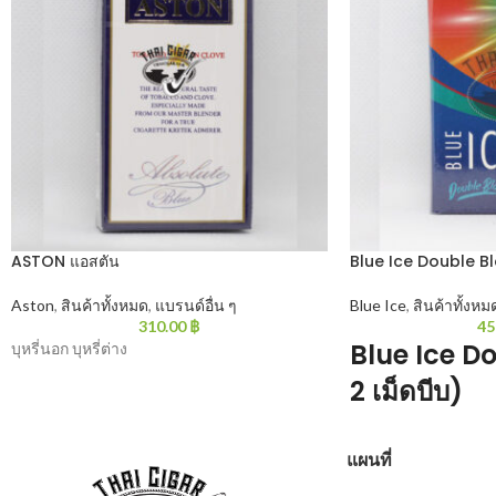
ASTON แอสตัน
Blue Ice Double Bla
Aston
,
สินค้าทั้งหมด
,
แบรนด์อื่น ๆ
Blue Ice
,
สินค้าทั้งหม
310.00
฿
45
Blue Ice Do
บุหรี่นอก บุหรี่ต่าง
2 เม็ดบีบ)
Blue Ice Double Blast 
แผนที่
สองเม็ดเข้าไปอีก เย็
บีบ 20 มวน/ซอง