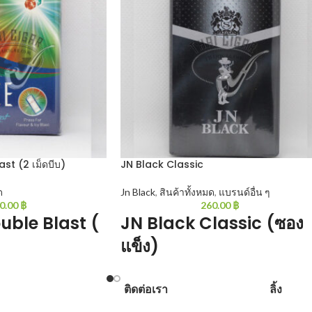
st (2 เม็ดบีบ)
JN Black Classic
ด
Jn Black
,
สินค้าทั้งหมด
,
แบรนด์อื่น ๆ
0.00
฿
260.00
฿
uble Blast (
JN Black Classic (ซอง
แข็ง)
: เม็ดเดียวว่าเย็นแล้วเจอ
JN Black Classic : เน้นความนุ่มและเบากลิ่น
ติดต่อเรา
ลิ้ง
นทะลุโลกไปเลยกับสองเม็ด
แรงออกเข้ม เทียบเท่ากับกรองทิพย์ในไทย แต่ส
แล้วนุ่มกว่ามาก 20 มวน/ซอง