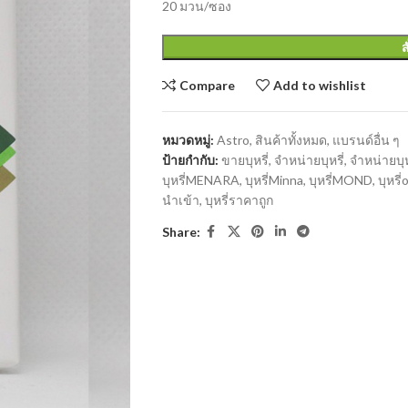
20 มวน/ซอง
ส
Compare
Add to wishlist
หมวดหมู่:
Astro
,
สินค้าทั้งหมด
,
แบรนด์อื่น ๆ
ป้ายกำกับ:
ขายบุหรี่
,
จำหน่ายบุหรี่
,
จำหน่ายบุ
บุหรี่MENARA
,
บุหรี่Minna
,
บุหรี่MOND
,
บุหรี่
นำเข้า
,
บุหรี่ราคาถูก
Share: