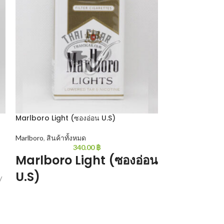
Marlboro Light (ซองอ่อน U.S)
Oris Pulse Ora
Marlboro
,
สินค้าทั้งหมด
Oris
,
สินค้าทั้งหมด
340.00
฿
Marlboro Light (ซองอ่อน
Oris Pul
U.S)
/
Oris Pulse Orange
กลิ่นส้ม 20 มวน/ซ
Marlboro Light : คัดเฉพาะใบยาคุณภาพเยี่ยม
ก้นกรองรุ่นใหม่ทำให้รีดรสชาติออกมาได้ดีเยี่ยม
สมเป็นแบรนด์ยักษ์ใหญ่ระดับโลก 20 มวน/ซอง