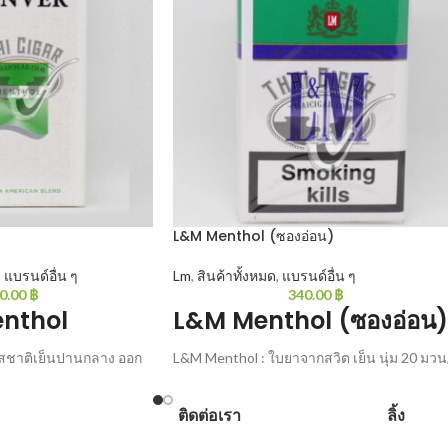
L&M Menthol (ซองอ่อน)
,
แบรนด์อื่น ๆ
Lm
,
สินค้าทั้งหมด
,
แบรนด์อื่น ๆ
0.00
฿
340.00
฿
nthol
L&M Menthol (ซองอ่อน)
สชาติเย็นปานกลาง ออก
L&M Menthol : ใบยาจากสวิต เย็น นุ่ม 20 มวน
20 มวน/ซอง
ซอง
ติดต่อเรา
ลิ้ง