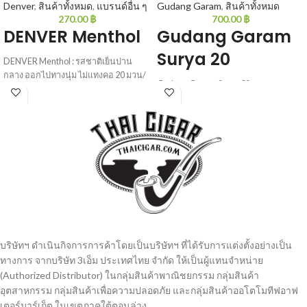
Denver
,
สินค้าทั้งหมด
,
แบรนด์อื่น ๆ
Gudang Garam
,
สินค้าทั้งหมด
270.00
฿
700.00
฿
DENVER Menthol
Gudang Garam
Surya 20
DENVER Menthol : รสชาติเย็นปาน
กลาง ออกไปทางนุ่ม ไม่แทงคอ 20 มวน/
Gudang Garam Surya 20 : กาแรมสูตร
ซอง
ดั้งเดิม ซองใหญ่ มวนใหญ่ สูบดีไม่แสบ
คอ 20 มวน/ซอง
บริษัทฯ ดำเนินกิจการการค้าโดยเป็นบริษัทฯ ที่ได้รับการแต่งตั้งอย่างเป็น
ทางการ จากบริษัท 3เอ็ม ประเทศไทย จํากัด ให้เป็นผู้แทนจำหน่าย
(Authorized Distributor) ในกลุ่มสินค้าพาณิชยกรรม กลุ่มสินค้า
อุตสาหกรรม กลุ่มสินค้าเพื่อความปลอดภัย และกลุ่มสินค้าออโตโมทีฟอาฟ
เตอร์มาร์เก็ต ในเขตภาคใต้ตอนล่าง.