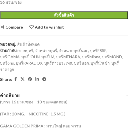
16 มวน/ซอง
สั่งซื้อสินค้า
Compare
Add to wishlist
หมวดหมู่:
สินค้าทั้งหมด
ป้ายกำกับ:
ขายบุหรี่
,
จำหน่ายบุหรี่
,
จำหน่ายบุหรี่นอก
,
บุหรี่ESSE
,
บุหรี่GAMA
,
บุหรี่JOHN
,
บุหรี่LM
,
บุหรี่MENARA
,
บุหรี่Minna
,
บุหรี่MOND
,
บุหรี่oris
,
บุหรี่PARADOX
,
บุหรี่ต่างประเทศ
,
บุหรี่นอก
,
บุหรี่นำเข้า
,
บุหรี่
ราคาถูก
Share:
คำอธิบาย
(บรรจุ 16 มวน/ซอง – 10 ซอง/คอตตอน)
(TAR : 20 MG. – NICOTINE :1.5 MG.)
GAMA GOLDEN PRIMA : มวนใหญ่ หอม หวาน