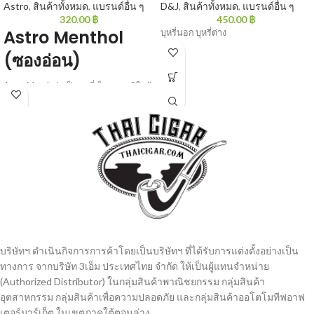
Astro
,
สินค้าทั้งหมด
,
แบรนด์อื่น ๆ
D&J
,
สินค้าทั้งหมด
,
แบรนด์อื่น ๆ
320.00
฿
450.00
฿
Astro Menthol
บุหรี่นอก บุหรี่ต่าง
(ซองอ่อน)
Astro Menthol : เป็นบุหรี่เย็นรสชาติใกล้
เคียงกับแอลเอ็มเขียว เย็นนุ่มๆสูบนิ่มๆ
คุณภาพเหนือราคา 20 มวน/ซอง
บริษัทฯ ดำเนินกิจการการค้าโดยเป็นบริษัทฯ ที่ได้รับการแต่งตั้งอย่างเป็น
ทางการ จากบริษัท 3เอ็ม ประเทศไทย จํากัด ให้เป็นผู้แทนจำหน่าย
(Authorized Distributor) ในกลุ่มสินค้าพาณิชยกรรม กลุ่มสินค้า
อุตสาหกรรม กลุ่มสินค้าเพื่อความปลอดภัย และกลุ่มสินค้าออโตโมทีฟอาฟ
เตอร์มาร์เก็ต ในเขตภาคใต้ตอนล่าง.