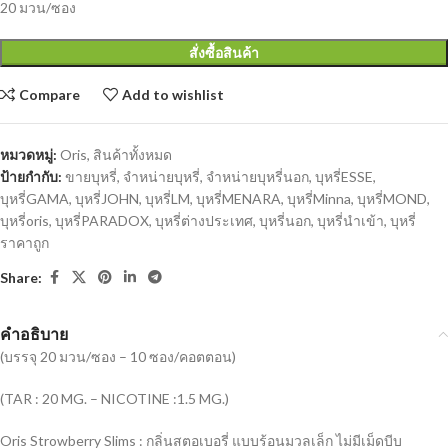
20 มวน/ซอง
สั่งซื้อสินค้า
Compare
Add to wishlist
หมวดหมู่:
Oris
,
สินค้าทั้งหมด
ป้ายกำกับ:
ขายบุหรี่
,
จำหน่ายบุหรี่
,
จำหน่ายบุหรี่นอก
,
บุหรี่ESSE
,
บุหรี่GAMA
,
บุหรี่JOHN
,
บุหรี่LM
,
บุหรี่MENARA
,
บุหรี่Minna
,
บุหรี่MOND
,
บุหรี่oris
,
บุหรี่PARADOX
,
บุหรี่ต่างประเทศ
,
บุหรี่นอก
,
บุหรี่นำเข้า
,
บุหรี่
ราคาถูก
Share:
คำอธิบาย
(บรรจุ 20 มวน/ซอง – 10 ซอง/คอตตอน)
(TAR : 20 MG. – NICOTINE :1.5 MG.)
Oris Strowberry Slims : กลิ่นสตอเบอรี่ แบบร้อนมวลเล็ก ไม่มีเม็ดบีบ