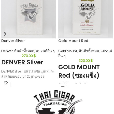
Denver Silver
Gold Mount Red
Denver
,
สินค้าทั้งหมด
,
แบรนด์อื่น ๆ
Gold Mount
,
สินค้าทั้งหมด
,
แบรนด์
270.00
฿
อื่น ๆ
DENVER Sliver
320.00
฿
GOLD MOUNT
DENVER Sliver : แนวไลท์ จืด นุ่ม เหมาะ
Red (ซองแข็ง)
สำหรับคอชอบเบา 20 มวน/ซอง
Gold Mount Red : เป็นการผสมผสาน
อย่างลงตัวระหว่างกรองทิพย์ กับ L&M
ใครที่ชอบไม่เบาหรือไม่แรงเกินไปตัวนี้
ต้องลอง 20 มวน/ซอง