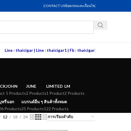
CONTACT US
ข้อตกลงและเงื่อนไข
Line : thaicigar
|
Line : thaicigar1
|
Fb : thaicigar
ACK
JOHN
JUNE
LIMITED
LM
uct
5 Products
2 Products
1 Product
2 Products
บุหรี่นอก
แบรนด์อื่น ๆ
สินค้าทั้งหมด
26 Products
25 Products
122 Products
12
18
24