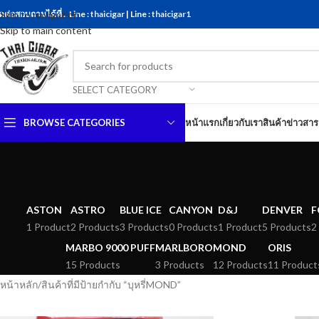
ดต่อสอบถามได้ที่ .. Line :
Skip to navigation
thaicigar
| Line :
thaicigar1
Skip to main content
SELECT CATEGORY
BROWSE CATEGORIES
หน้าแรก
เกี่ยวกับเรา
สินค้า
ข่าวสาร
ASTON
ASTRO
BLUE ICE
CANYON
D&J
DENVER
F
1 Product
2 Products
3 Products
0 Products
1 Product
5 Products
2
MARBO 9000 PUFF
MARLBORO
MOND
ORIS
15 Products
3 Products
12 Products
11 Product
หน้าหลัก
สินค้าที่มีป้ายกำกับ “บุหรี่MOND”