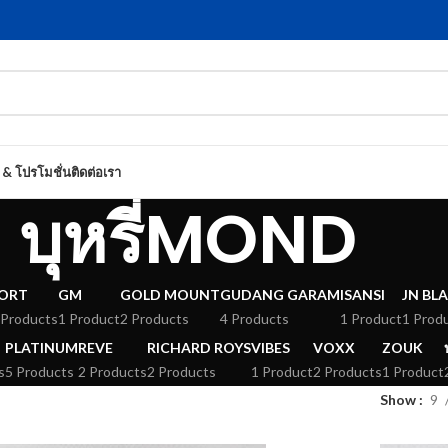
 & โปรโมชั่น
ติดต่อเรา
บุหรี่MOND
ORT
GM
GOLD MOUNT
GUDANG GARAM
ISANSI
JN BL
 Products
1 Product
2 Products
4 Products
1 Product
1 Prod
PLATINUM
REVE
RICHARD ROYS
VIBES
VOXX
ZOUK
s
5 Products
2 Products
2 Products
1 Product
2 Products
1 Product
Show
9