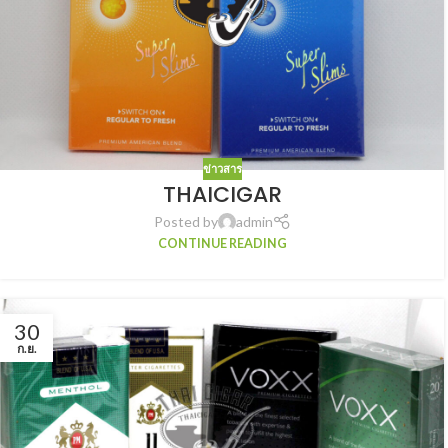
ข่าวสาร
THAICIGAR
Posted by
admin
CONTINUE READING
30
ก.ย.