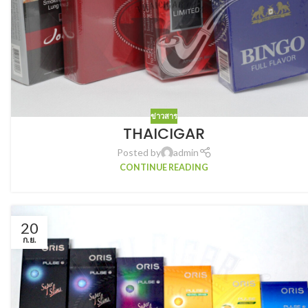
ข่าวสาร
THAICIGAR
Posted by
admin
CONTINUE READING
20
ก.ย.