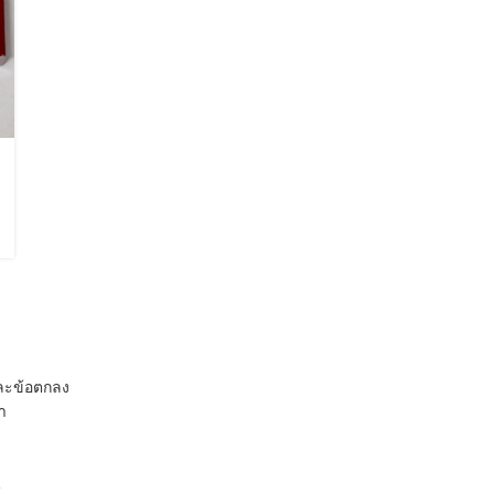
และข้อตกลง
รา
น