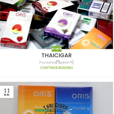
ข่าวสาร
THAICIGAR
Posted by
admin
CONTINUE READING
11
ต.ค.