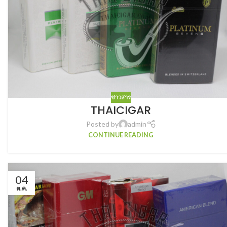
ข่าวสาร
THAICIGAR
Posted by
admin
CONTINUE READING
04
ต.ค.