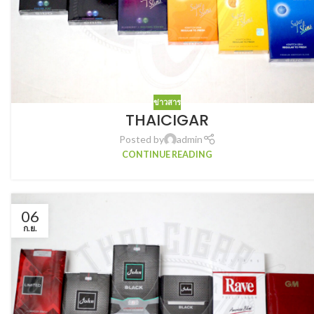
ข่าวสาร
THAICIGAR
Posted by
admin
CONTINUE READING
06
ก.ย.