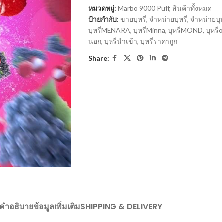
หมวดหมู่:
Marbo 9000 Puff
,
สินค้าทั้งหมด
ป้ายกำกับ:
ขายบุหรี่
,
จำหน่ายบุหรี่
,
จำหน่ายบุ
บุหรี่MENARA
,
บุหรี่Minna
,
บุหรี่MOND
,
บุหรี่
นอก
,
บุหรี่นำเข้า
,
บุหรี่ราคาถูก
Share:
คำอธิบาย
ข้อมูลเพิ่มเติม
SHIPPING & DELIVERY