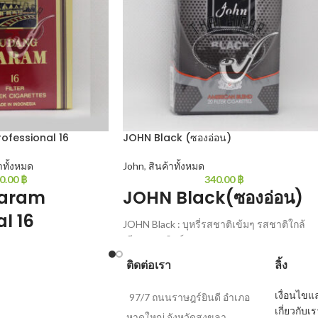
fessional 16
JOHN Black (ซองอ่อน)
าทั้งหมด
John
,
สินค้าทั้งหมด
0.00
฿
340.00
฿
aram
JOHN Black(ซองอ่อน)
l 16
JOHN Black : บุหรี่รสชาติเข้มๆ รสชาติใกล้
เคียงกรองทิพย์
onal 16 : บุหรี่หวานรุ่น
20 มวน/ซอง
ติดต่อเรา
ลิ้ง
ิยม มาอย่างยาวนาน 16
เงื่อนไข
97/7 ถนนราษฎร์ยินดี อำเภอ
เกี่ยวกับเ
หาดใหญ่ จังหวัดสงขลา