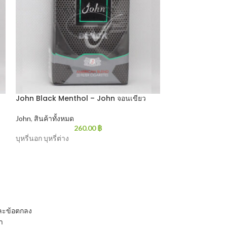
John Black Menthol – John จอนเขียว
L&M Menthol (ซ
John
,
สินค้าทั้งหมด
Lm
,
สินค้าทั้งหมด
,
260.00
฿
L&M Ment
บุหรี่นอก บุหรี่ต่าง
L&M Menthol : ใบย
ซอง
และข้อตกลง
รา