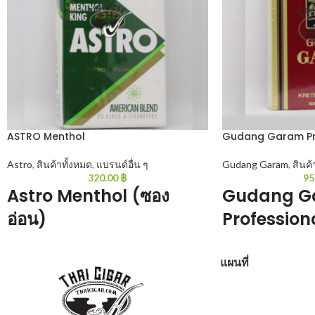
ASTRO Menthol
Gudang Garam Pro
Astro
,
สินค้าทั้งหมด
,
แบรนด์อื่น ๆ
Gudang Garam
,
สินค้
320.00
฿
95
Astro Menthol (ซอง
Gudang G
อ่อน)
Professiona
Astro Menthol : เป็นบุหรี่เย็นรสชาติใกล้เคียง
Gudang Garam Professi
แผนที่
กับแอลเอ็มเขียว เย็นนุ่มๆสูบนิ่มๆ คุณภาพเหนือ
พิเศษ ที่ได้รับความน
ราคา 20 มวน/ซอง
มวน/ซอง