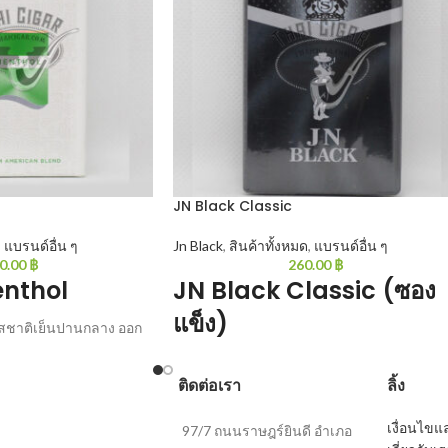
JN Black Classic
,
แบรนด์อื่น ๆ
Jn Black
,
สินค้าทั้งหมด
,
แบรนด์อื่น ๆ
0.00
฿
260.00
฿
nthol
JN Black Classic (ซอง
แข็ง)
สชาติเย็นปานกลาง ออก
20 มวน/ซอง
JN Black Classic : เน้นความนุ่มและเบากลิ่น
ติดต่อเรา
ลิ้ง
แรงออกเข้ม เทียบเท่ากับกรองทิพย์ในไทย แต่ส
แล้วนุ่มกว่ามาก 20 มวน/ซอง
เงื่อนไข
97/7 ถนนราษฎร์ยินดี อำเภอ