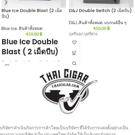
Blue Ice Double Blast (2 เม็ด
D&J Double Switch (2 เม็ดบีบ)
บีบ)
D&J
,
สินค้าทั้งหมด
,
แบรนด์อื่น ๆ
Blue Ice
,
สินค้าทั้งหมด
450.00
฿
450.00
฿
บุหรี่นอก บุหรี่ต่าง
Blue Ice Double
Blast ( 2 เม็ดบีบ)
Blue Ice Double Blast : เม็ดเดียวว่าเย็น
แล้วเจอสองเม็ดเข้าไปอีก เย็นทะลุโลก
ไปเลยกับสองเม็ดบีบ 20 มวน/ซอง
บริษัทฯ ดำเนินกิจการการค้าโดยเป็นบริษัทฯ ที่ได้รับการแต่งตั้งอย่างเป็น
ทางการ จากบริษัท 3เอ็ม ประเทศไทย จํากัด ให้เป็นผู้แทนจำหน่าย