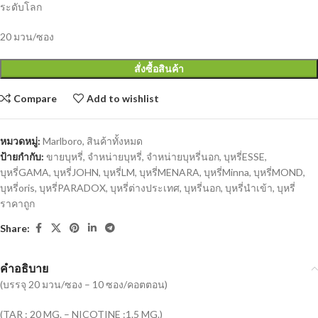
ระดับโลก
20 มวน/ซอง
สั่งซื้อสินค้า
Compare
Add to wishlist
หมวดหมู่:
Marlboro
,
สินค้าทั้งหมด
ป้ายกำกับ:
ขายบุหรี่
,
จำหน่ายบุหรี่
,
จำหน่ายบุหรี่นอก
,
บุหรี่ESSE
,
บุหรี่GAMA
,
บุหรี่JOHN
,
บุหรี่LM
,
บุหรี่MENARA
,
บุหรี่Minna
,
บุหรี่MOND
,
บุหรี่oris
,
บุหรี่PARADOX
,
บุหรี่ต่างประเทศ
,
บุหรี่นอก
,
บุหรี่นำเข้า
,
บุหรี่
ราคาถูก
Share:
คำอธิบาย
(บรรจุ 20 มวน/ซอง – 10 ซอง/คอตตอน)
(TAR : 20 MG. – NICOTINE :1.5 MG.)