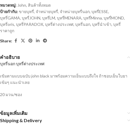
หมวดหมู่:
John
,
สินค้าทั้งหมด
ป้ายกำกับ:
ขายบุหรี่
,
จำหน่ายบุหรี่
,
จำหน่ายบุหรี่นอก
,
บุหรี่ESSE
,
บุหรี่GAMA
,
บุหรี่JOHN
,
บุหรี่LM
,
บุหรี่MENARA
,
บุหรี่Minna
,
บุหรี่MOND
,
บุหรี่oris
,
บุหรี่PARADOX
,
บุหรี่ต่างประเทศ
,
บุหรี่นอก
,
บุหรี่นำเข้า
,
บุหรี่
ราคาถูก
Share:
คำอธิบาย
บุหรี่นอก บุหรี่ต่างประเทศ
เข้มตามแบบฉบับ john black มาพร้อมความเย็นแบบถึงใจ ถ้าชอบเย็นใบยา
เข้มๆ แนะนำเลย
20 มวน/ซอง
ข้อมูลเพิ่มเติม
Shipping & Delivery