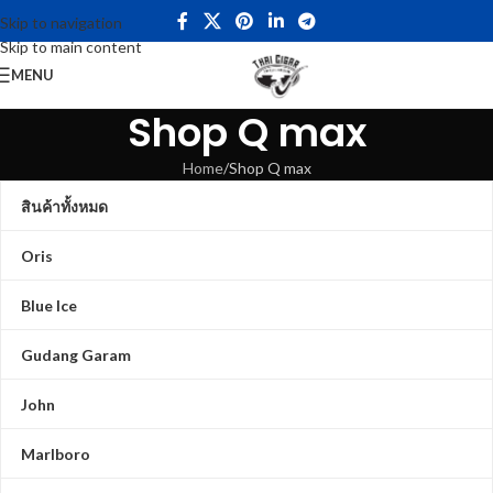
Skip to navigation
Skip to main content
MENU
Shop Q max
Home
Shop Q max
สินค้าทั้งหมด
Oris
Blue Ice
Gudang Garam
John
Marlboro